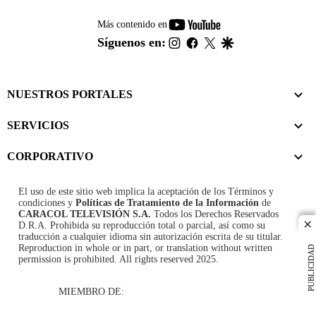
youtube-
Más contenido en
footer
instagram
facebook
twitter
google
Síguenos en:
NUESTROS PORTALES
SERVICIOS
CORPORATIVO
El uso de este sitio web implica la aceptación de los
Términos y
condiciones
y
Políticas de Tratamiento de la Información
de
CARACOL TELEVISIÓN S.A.
Todos los Derechos Reservados
D.R.A. Prohibida su reproducción total o parcial, así como su
cl
traducción a cualquier idioma sin autorización escrita de su titular.
Reproduction in whole or in part, or translation without written
PUBLICIDAD
permission is prohibited. All rights reserved 2025.
MIEMBRO DE: