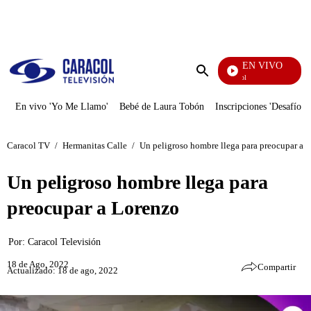
PUBLICIDAD
EN VIVO
Noticias Caracol
Enviar
búsqueda
En vivo 'Yo Me Llamo'
Bebé de Laura Tobón
Inscripciones 'Desafío'
Caracol TV
/
Hermanitas Calle
/
Un peligroso hombre llega para preocupar a 
Un peligroso hombre llega para
preocupar a Lorenzo
Por:
Caracol Televisión
18 de Ago, 2022
Compartir
Actualizado: 18 de ago, 2022