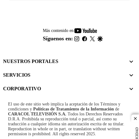
youtube-
Más contenido en
footer
instagram
facebook
twitter
google
Síguenos en:
NUESTROS PORTALES
SERVICIOS
CORPORATIVO
El uso de este sitio web implica la aceptación de los
Términos y
condiciones
y
Políticas de Tratamiento de la Información
de
CARACOL TELEVISIÓN S.A.
Todos los Derechos Reservados
D.R.A. Prohibida su reproducción total o parcial, así como su
cl
traducción a cualquier idioma sin autorización escrita de su titular.
Reproduction in whole or in part, or translation without written
PUBLICIDAD
permission is prohibited. All rights reserved 2025.