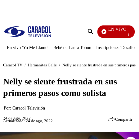
PUBLICIDAD
EN VIVO
Rafael Or
Enviar
búsqueda
En vivo 'Yo Me Llamo'
Bebé de Laura Tobón
Inscripciones 'Desafío'
Caracol TV
/
Hermanitas Calle
/
Nelly se siente frustrada en sus primeros paso
Nelly se siente frustrada en sus
primeros pasos como solista
Por:
Caracol Televisión
24 de Ago, 2022
Compartir
Actualizado: 24 de ago, 2022