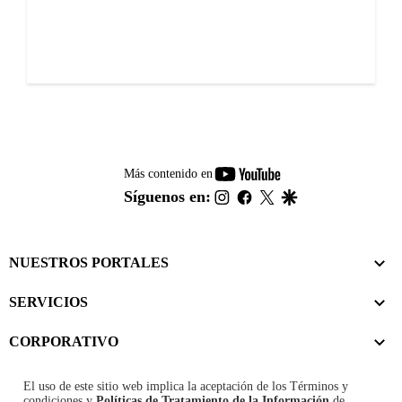
youtube-
Más contenido en
footer
instagram
facebook
twitter
google
Síguenos en:
NUESTROS PORTALES
SERVICIOS
CORPORATIVO
El uso de este sitio web implica la aceptación de los
Términos y
condiciones
y
Políticas de Tratamiento de la Información
de