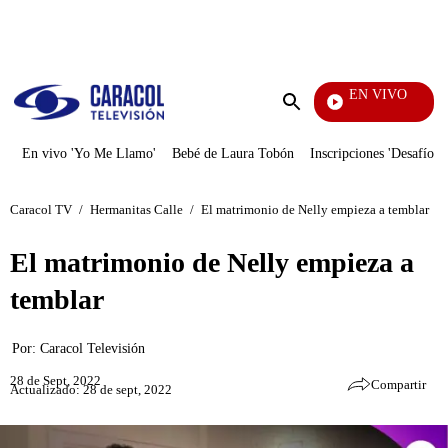
PUBLICIDAD
EN VIVO
EFÉ
Enviar
búsqueda
En vivo 'Yo Me Llamo'
Bebé de Laura Tobón
Inscripciones 'Desafío'
Caracol TV
/
Hermanitas Calle
/
El matrimonio de Nelly empieza a temblar
El matrimonio de Nelly empieza a
temblar
Por:
Caracol Televisión
28 de Sept, 2022
Compartir
Actualizado: 28 de sept, 2022