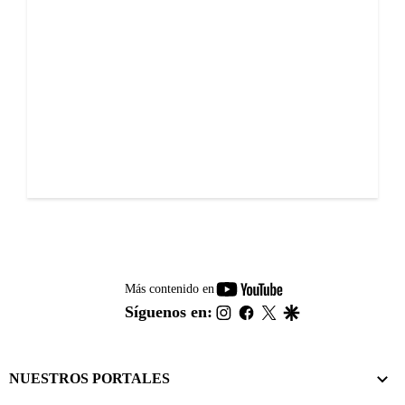
youtube-
Más contenido en
footer
instagram
facebook
twitter
google
Síguenos en:
NUESTROS PORTALES