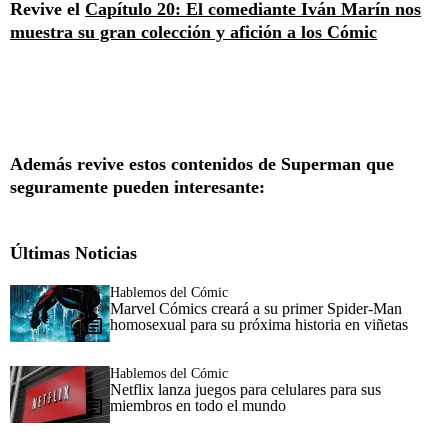
Revive el
Capítulo 20: El comediante Iván Marín nos
muestra su gran colección y afición a los Cómic
Además revive estos contenidos de Superman que
seguramente pueden interesante:
Últimas Noticias
Hablemos del Cómic
Marvel Cómics creará a su primer Spider-Man
homosexual para su próxima historia en viñetas
Hablemos del Cómic
Netflix lanza juegos para celulares para sus
miembros en todo el mundo