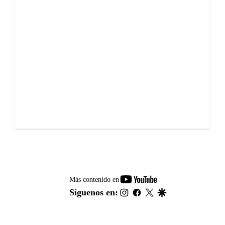
youtube-
Más contenido en
footer
instagram
facebook
twitter
google
Síguenos en: