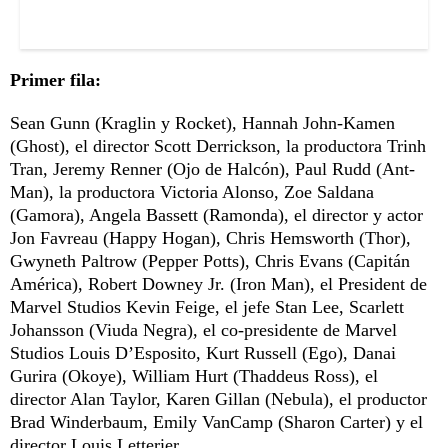
Primer fila:
Sean Gunn (Kraglin y Rocket), Hannah John-Kamen
(Ghost), el director Scott Derrickson, la productora Trinh
Tran, Jeremy Renner (Ojo de Halcón), Paul Rudd (Ant-
Man), la productora Victoria Alonso, Zoe Saldana
(Gamora), Angela Bassett (Ramonda), el director y actor
Jon Favreau (Happy Hogan), Chris Hemsworth (Thor),
Gwyneth Paltrow (Pepper Potts), Chris Evans (Capitán
América), Robert Downey Jr. (Iron Man), el President de
Marvel Studios Kevin Feige, el jefe Stan Lee, Scarlett
Johansson (Viuda Negra), el co-presidente de Marvel
Studios Louis D’Esposito, Kurt Russell (Ego), Danai
Gurira (Okoye), William Hurt (Thaddeus Ross), el
director Alan Taylor, Karen Gillan (Nebula), el productor
Brad Winderbaum, Emily VanCamp (Sharon Carter) y el
director Louis Letterier.