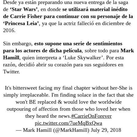
Desde ya están preparando una nueva entrega de la saga
de
‘Star Wars’
, en donde
se utilizará material inédito
de Carrie Fisher para continuar con su personaje de la
‘Princesa Leia’
, ya que la actriz falleció en diciembre de
2016.
Sin embargo,
esto supone una serie de sentimientos
para los actores de dicha película
, sobre todo para
Mark
Hamill
, quien interpreta a ‘Luke Skywalker’. Por esta
razón, decidió abrir su corazón para sus seguidores en
Twitter.
It's bittersweet facing my final chapter without her-She is
simply irreplaceable. I'm finding solace in the fact that she
won't BE replaced & would love the worldwide
outpouring of affection from those who loved her when
they heard the news.
#CarrieOnForever
pic.twitter.com/7ueMqBxQwa
— Mark Hamill (@MarkHamill)
July 29, 2018