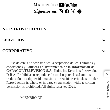
youtube-
Más contenido en
footer
instagram
facebook
twitter
google
Síguenos en:
NUESTROS PORTALES
SERVICIOS
CORPORATIVO
El uso de este sitio web implica la aceptación de los
Términos y
condiciones
y
Políticas de Tratamiento de la Información
de
CARACOL TELEVISIÓN S.A.
Todos los Derechos Reservados
D.R.A. Prohibida su reproducción total o parcial, así como su
cl
traducción a cualquier idioma sin autorización escrita de su titular.
Reproduction in whole or in part, or translation without written
PUBLICIDAD
permission is prohibited. All rights reserved 2025.
MIEMBRO DE: