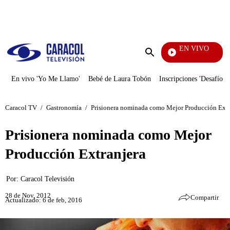
PUBLICIDAD
EN VIVO
Sábados Felices
Enviar
búsqueda
En vivo 'Yo Me Llamo'
Bebé de Laura Tobón
Inscripciones 'Desafío'
Caracol TV
/
Gastronomía
/
Prisionera nominada como Mejor Producción Extr
Prisionera nominada como Mejor
Producción Extranjera
Por:
Caracol Televisión
28 de Nov, 2012
Compartir
Actualizado: 6 de feb, 2016