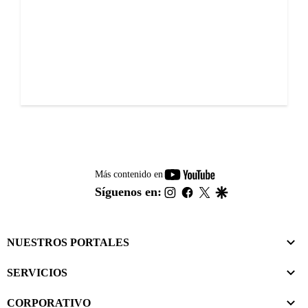
youtube-
Más contenido en
footer
instagram
facebook
twitter
google
Síguenos en:
NUESTROS PORTALES
SERVICIOS
CORPORATIVO