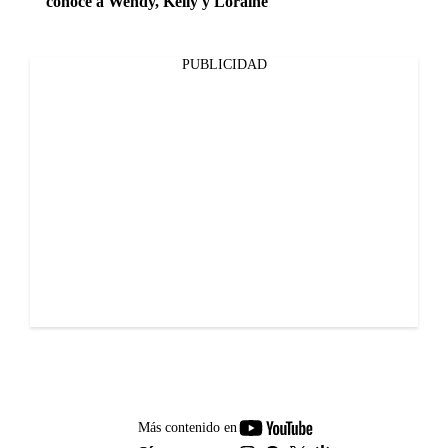
conoce a Wendy, Kelly y Loraine
PUBLICIDAD
youtube-
Más contenido en
footer