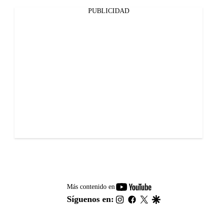
PUBLICIDAD
youtube-
Más contenido en
footer
instagram
facebook
twitter
google
Síguenos en: