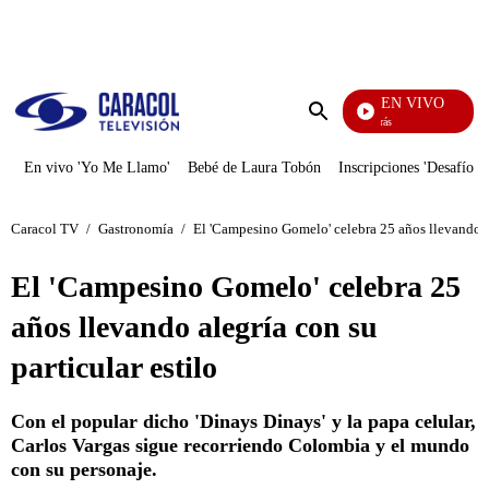
PUBLICIDAD
EN VIVO
También Caerás
Enviar
búsqueda
En vivo 'Yo Me Llamo'
Bebé de Laura Tobón
Inscripciones 'Desafío'
Caracol TV
/
Gastronomía
/
El 'Campesino Gomelo' celebra 25 años llevando al
El 'Campesino Gomelo' celebra 25
años llevando alegría con su
particular estilo
Con el popular dicho 'Dinays Dinays' y la papa celular,
Carlos Vargas sigue recorriendo Colombia y el mundo
con su personaje.