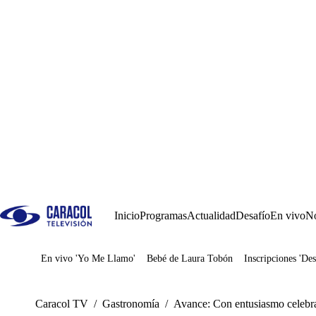
Inicio
Programas
Actualidad
Desafío
En vivo
No
En vivo 'Yo Me Llamo'
Bebé de Laura Tobón
Inscripciones 'Des
Juegos
Caracol TV
/
Gastronomía
/
Avance: Con entusiasmo celebra