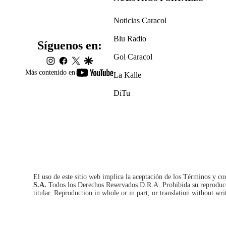
Noticias Caracol
Blu Radio
Síguenos en:
Gol Caracol
instagram
facebook
twitter
google
youtube-
Más contenido en
La Kalle
footer
DiTu
El uso de este sitio web implica la aceptación de los
Términos y co
S.A.
Todos los Derechos Reservados D.R.A. Prohibida su reproducció
titular. Reproduction in whole or in part, or translation without wri