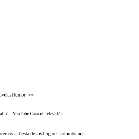
PUBLICIDAD
velas
Humor
afío'
YouTube Caracol Televisión
remos la fiesta de los hogares colombianos