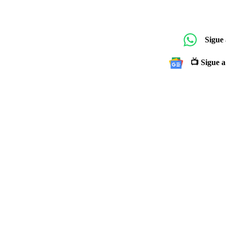
Sigue
📺 Sigue a