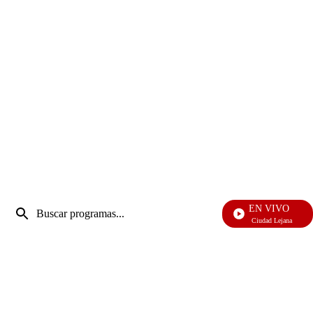
Entrada
EN VIVO
de
Ciudad Lejana
Enviar
búsqueda
búsqueda