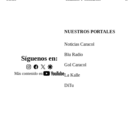
NUESTROS PORTALES
Noticias Caracol
Blu Radio
Síguenos en:
Gol Caracol
instagram
facebook
twitter
google
youtube-
Más contenido en
La Kalle
footer
DiTu