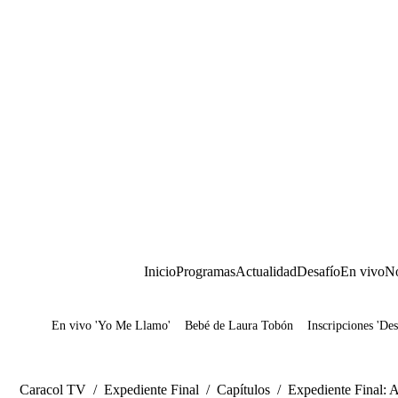
Inicio
Programas
Actualidad
Desafío
En vivo
No
En vivo 'Yo Me Llamo'
Bebé de Laura Tobón
Inscripciones 'Des
Juegos
Caracol TV
/
Expediente Final
/
Capítulos
/
Expediente Final: A