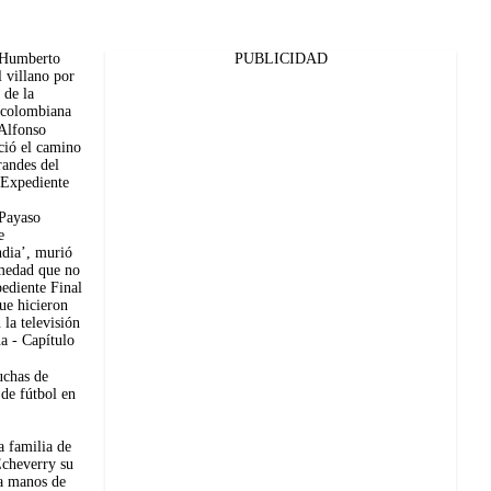
 Humberto
PUBLICIDAD
 villano por
 de la
n colombiana
 Alfonso
ció el camino
randes del
 Expediente
 Payaso
e
dia’, murió
medad que no
pediente Final
ue hicieron
 la televisión
a - Capítulo
uchas de
 de fútbol en
la familia de
Echeverry su
 a manos de