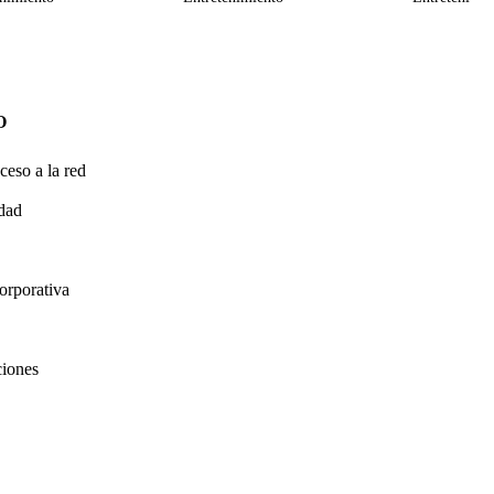
O
ceso a la red
idad
orporativa
ciones