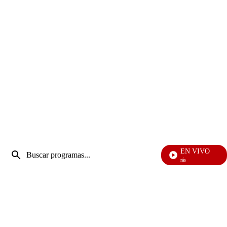
Entrada
EN VIVO
de
También Caerás
Enviar
búsqueda
búsqueda