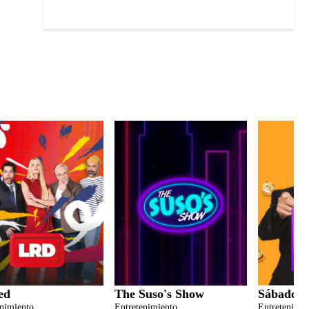
ed
The Suso's Show
Sábados F
enimiento
Entretenimiento
Entretenimie