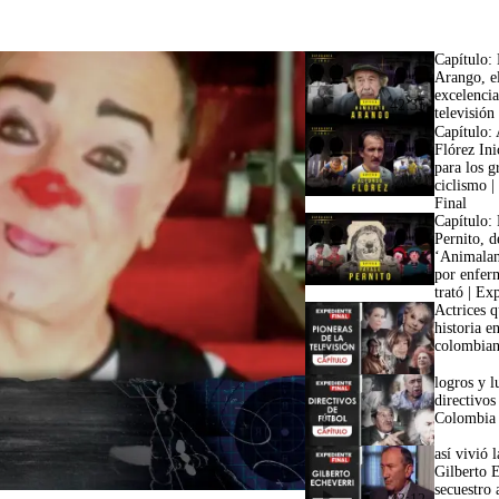
Capítulo:
Arango, el
excelencia
42:35
televisió
Capítulo:
Flórez Ini
para los g
ciclismo |
Final
Capítulo:
Pernito, d
‘Animalan
por enfer
trató | Ex
Actrices q
historia en
colombian
logros y l
directivos
Colombia
así vivió 
Gilberto 
secuestro