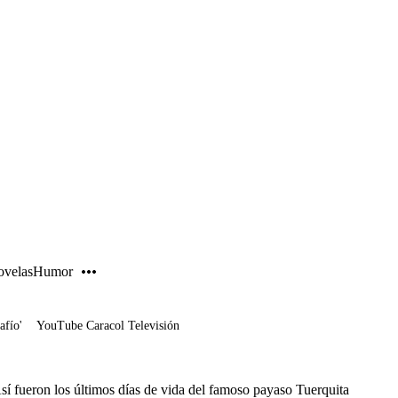
PUBLICIDAD
velas
Humor
afío'
YouTube Caracol Televisión
sí fueron los últimos días de vida del famoso payaso Tuerquita