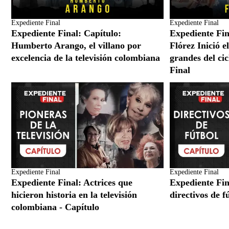
Expediente Final
Expediente Final
Expediente Final: Capítulo:
Expediente Fin
Humberto Arango, el villano por
Flórez Inició e
excelencia de la televisión colombiana
grandes del ci
Final
Expediente Final
Expediente Final
Expediente Final: Actrices que
Expediente Fin
hicieron historia en la televisión
directivos de 
colombiana - Capítulo