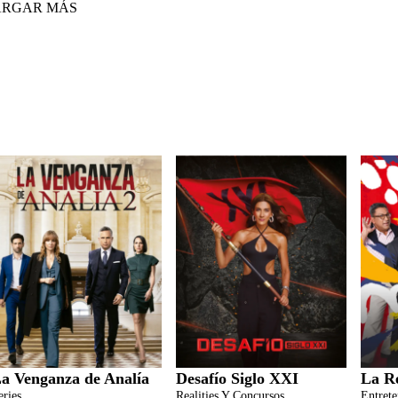
ARGAR MÁS
a Venganza de Analía
Desafío Siglo XXI
La R
eries
Realities Y Concursos
Entret