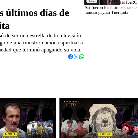
43:12
las FARC
Así fueron los últimos días de 
s últimos días de
famoso payaso Tuerquita
ita
de ser una estrella de la televisión
go de una transformación espiritual a
medad que terminó apagando su vida.
Whatsapp
Facebook
Twitter