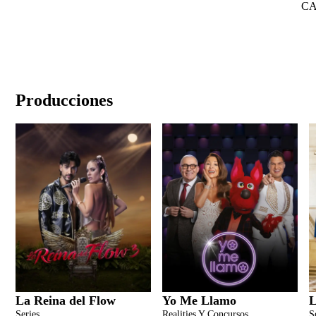
C
Producciones
La Reina del Flow
Yo Me Llamo
L
Series
Realities Y Concursos
S