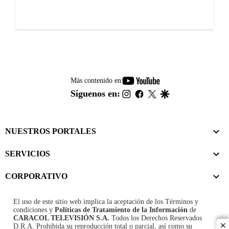
youtube-
Más contenido en
footer
instagram
facebook
twitter
google
Síguenos en:
NUESTROS PORTALES
SERVICIOS
CORPORATIVO
El uso de este sitio web implica la aceptación de los
Términos y
condiciones
y
Políticas de Tratamiento de la Información
de
CARACOL TELEVISIÓN S.A.
Todos los Derechos Reservados
D.R.A. Prohibida su reproducción total o parcial, así como su
cl