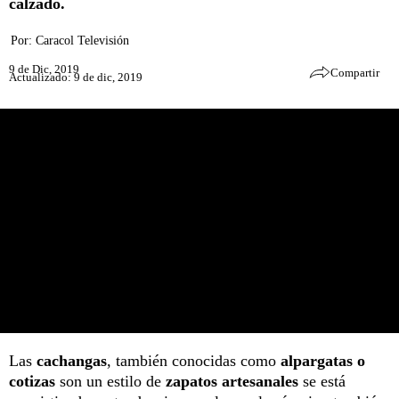
calzado.
Por:
Caracol Televisión
9 de Dic, 2019
Compartir
Actualizado: 9 de dic, 2019
Las
cachangas
, también conocidas como
alpargatas o
cotizas
son un estilo de
zapatos artesanales
se está