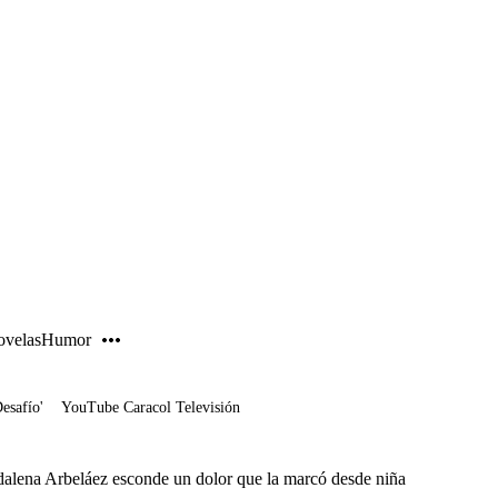
PUBLICIDAD
velas
Humor
Desafío'
YouTube Caracol Televisión
alena Arbeláez esconde un dolor que la marcó desde niña