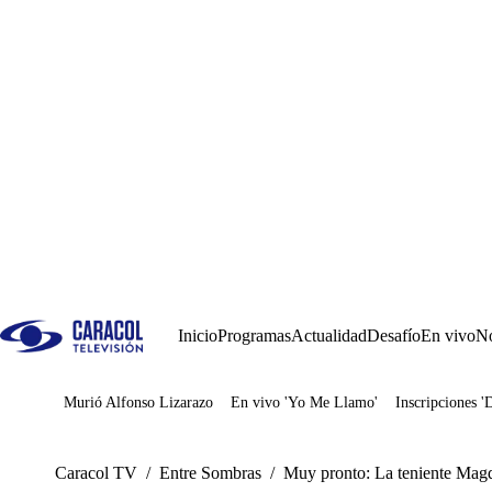
Inicio
Programas
Actualidad
Desafío
En vivo
No
Murió Alfonso Lizarazo
En vivo 'Yo Me Llamo'
Inscripciones '
Juegos
Caracol TV
/
Entre Sombras
/
Muy pronto: La teniente Magd