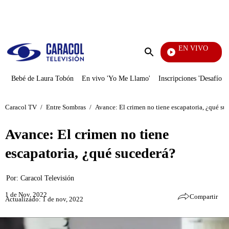
PUBLICIDAD
EN VIVO
Televent
Enviar
búsqueda
Bebé de Laura Tobón
En vivo 'Yo Me Llamo'
Inscripciones 'Desafío'
Caracol TV
/
Entre Sombras
/
Avance: El crimen no tiene escapatoria, ¿qué su
Avance: El crimen no tiene
escapatoria, ¿qué sucederá?
Por:
Caracol Televisión
1 de Nov, 2022
Compartir
Actualizado: 1 de nov, 2022