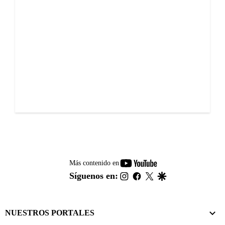
youtube-
Más contenido en
footer
instagram
facebook
twitter
google
Síguenos en:
NUESTROS PORTALES