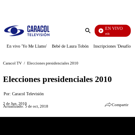
PUBLICIDAD
EN VIVO
También Caerás
Enviar
búsqueda
En vivo 'Yo Me Llamo'
Bebé de Laura Tobón
Inscripciones 'Desafío'
Caracol TV
/
Elecciones presidenciales 2010
Elecciones presidenciales 2010
Por:
Caracol Televisión
2 de Jun, 2010
Compartir
Actualizado: 5 de oct, 2018