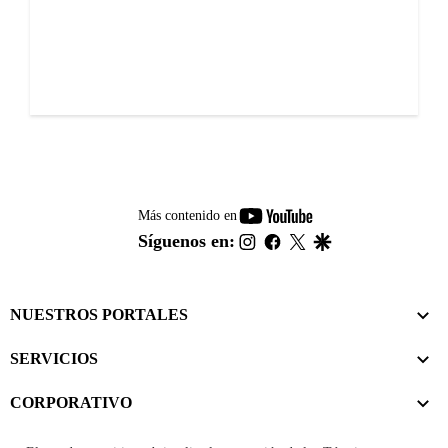
youtube-
Más contenido en
footer
instagram
facebook
twitter
google
Síguenos en:
NUESTROS PORTALES
SERVICIOS
CORPORATIVO