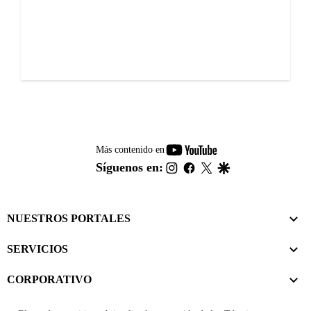
youtube-
Más contenido en
footer
instagram
facebook
twitter
google
Síguenos en:
NUESTROS PORTALES
SERVICIOS
CORPORATIVO