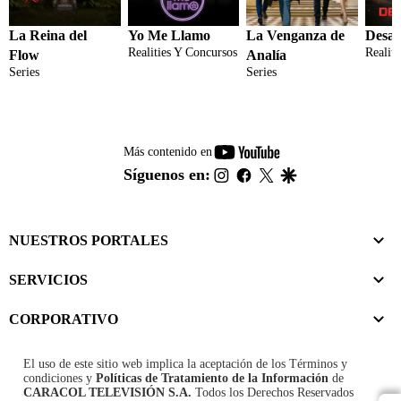
La Reina del
Yo Me Llamo
La Venganza de
Desaf
Realities Y Concursos
Realit
Flow
Analía
Series
Series
youtube-
Más contenido en
footer
instagram
facebook
twitter
google
Síguenos en:
NUESTROS PORTALES
SERVICIOS
CORPORATIVO
El uso de este sitio web implica la aceptación de los
Términos y
condiciones
y
Políticas de Tratamiento de la Información
de
CARACOL TELEVISIÓN S.A.
Todos los Derechos Reservados