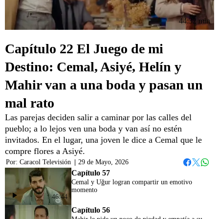
44:32 min
Capítulo 22 El Juego de mi
Destino: Cemal, Asiyé, Helín y
Mahir van a una boda y pasan un
mal rato
Las parejas deciden salir a caminar por las calles del
pueblo; a lo lejos ven una boda y van así no estén
invitados. En el lugar, una joven le dice a Cemal que le
compre flores a Asiyé.
Por:
Caracol Televisión
|
29 de Mayo, 2026
Whats
Facebook
Twitter
Capítulo 57
Cemal y Uğur logran compartir un emotivo
momento
46:44
Capítulo 56