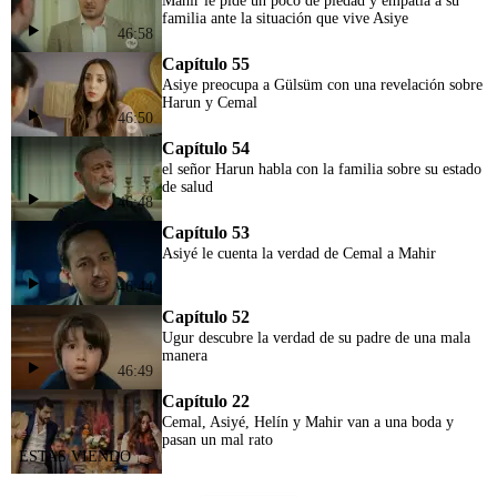
Mahir le pide un poco de piedad y empatía a su
familia ante la situación que vive Asiye
46:58
Capítulo 55
Asiye preocupa a Gülsüm con una revelación sobre
Harun y Cemal
46:50
Capítulo 54
el señor Harun habla con la familia sobre su estado
de salud
46:48
Capítulo 53
Asiyé le cuenta la verdad de Cemal a Mahir
46:44
Capítulo 52
Ugur descubre la verdad de su padre de una mala
manera
46:49
Capítulo 22
Cemal, Asiyé, Helín y Mahir van a una boda y
pasan un mal rato