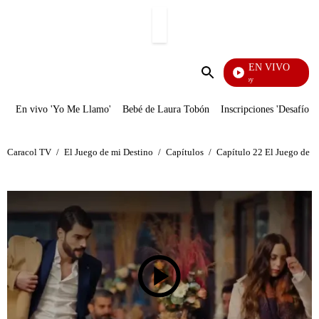
PUBLICIDAD
EN VIVO
La Finca De Hoy
Enviar
búsqueda
En vivo 'Yo Me Llamo'
Bebé de Laura Tobón
Inscripciones 'Desafío'
Caracol TV
/
El Juego de mi Destino
/
Capítulos
/
Capítulo 22 El Juego de m