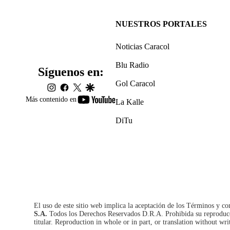
NUESTROS PORTALES
Noticias Caracol
Blu Radio
Síguenos en:
Gol Caracol
instagram
facebook
twitter
google
youtube-
Más contenido en
La Kalle
footer
DiTu
El uso de este sitio web implica la aceptación de los
Términos y co
S.A.
Todos los Derechos Reservados D.R.A. Prohibida su reproducció
titular. Reproduction in whole or in part, or translation without wri