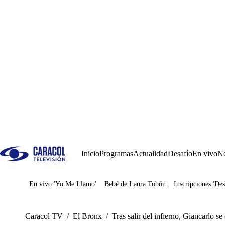
Inicio
Programas
Actualidad
Desafío
En vivo
No
En vivo 'Yo Me Llamo'
Bebé de Laura Tobón
Inscripciones 'Des
Juegos
Caracol TV
/
El Bronx
/
Tras salir del infierno, Giancarlo se 