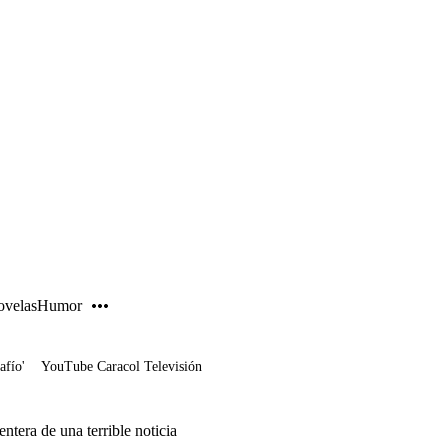
PUBLICIDAD
velas
Humor
afío'
YouTube Caracol Televisión
entera de una terrible noticia