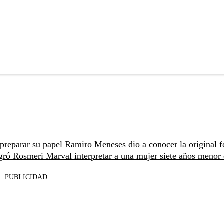
preparar su papel
Ramiro Meneses dio a conocer la original 
gró Rosmeri Marval interpretar a una mujer siete años menor
PUBLICIDAD