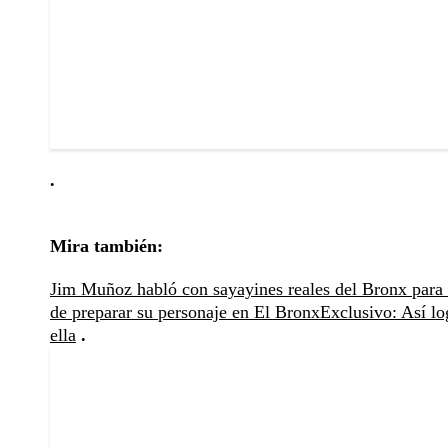
.
Mira también:
Jim Muñoz habló con sayayines reales del Bronx para 
de preparar su personaje en El Bronx
Exclusivo: Así lo
ella
.