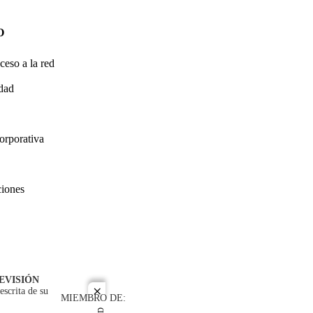
O
ceso a la red
idad
orporativa
ciones
EVISIÓN
escrita de su
close
MIEMBRO DE: