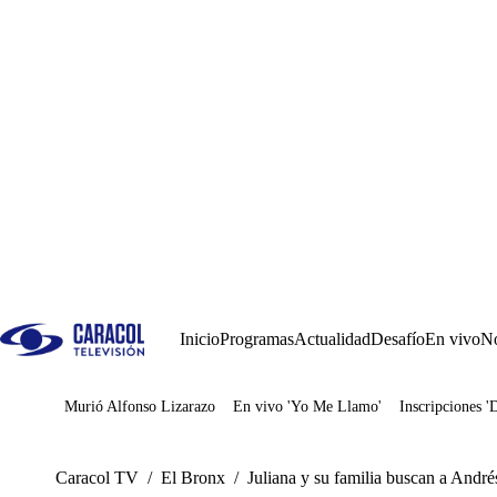
Inicio
Programas
Actualidad
Desafío
En vivo
No
Murió Alfonso Lizarazo
En vivo 'Yo Me Llamo'
Inscripciones '
Juegos
Caracol TV
/
El Bronx
/
Juliana y su familia buscan a Andrés