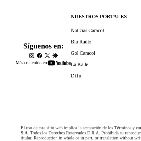
NUESTROS PORTALES
Noticias Caracol
Blu Radio
Síguenos en:
Gol Caracol
instagram
facebook
twitter
google
youtube-
Más contenido en
La Kalle
footer
DiTu
El uso de este sitio web implica la aceptación de los
Términos y co
S.A.
Todos los Derechos Reservados D.R.A. Prohibida su reproducció
titular. Reproduction in whole or in part, or translation without wri