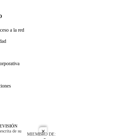
O
ceso a la red
idad
orporativa
ciones
EVISIÓN
escrita de su
close
MIEMBRO DE: