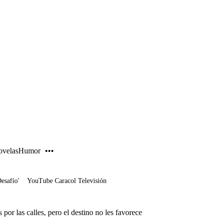
PUBLICIDAD
velas
Humor
Desafío'
YouTube Caracol Televisión
 por las calles, pero el destino no les favorece