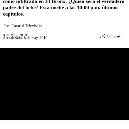
como infiltrada en El Bronx. ¿Quién será el verdadero
padre del bebé? Esta noche a las 10:00 p.m. últimos
capítulos.
Por:
Caracol Televisión
8 de May, 2019
Compartir
Actualizado: 8 de may, 2019