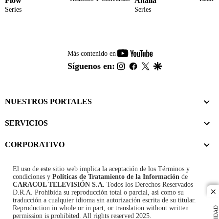
Flow
Analía
Series
Series
youtube-
Más contenido en
footer
instagram
facebook
twitter
google
Síguenos en:
NUESTROS PORTALES
SERVICIOS
CORPORATIVO
El uso de este sitio web implica la aceptación de los
Términos y
condiciones
y
Políticas de Tratamiento de la Información
de
CARACOL TELEVISIÓN S.A.
Todos los Derechos Reservados
D.R.A. Prohibida su reproducción total o parcial, así como su
cl
traducción a cualquier idioma sin autorización escrita de su titular.
Reproduction in whole or in part, or translation without written
permission is prohibited. All rights reserved 2025.