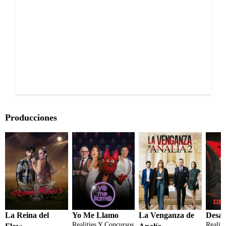
Producciones
La Reina del
Yo Me Llamo
La Venganza de
Desaf
Realities Y Concursos
Realit