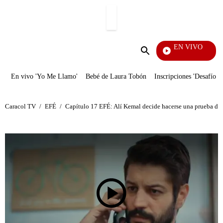
PUBLICIDAD
EN VIVO
Pura
Enviar
búsqueda
En vivo 'Yo Me Llamo'
Bebé de Laura Tobón
Inscripciones 'Desafío'
Caracol TV
/
EFÉ
/
Capítulo 17 EFÉ: Alí Kemal decide hacerse una prueba de A