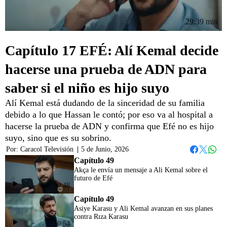
29:39 min
Capítulo 17 EFÉ: Alí Kemal decide
hacerse una prueba de ADN para
saber si el niño es hijo suyo
Alí Kemal está dudando de la sinceridad de su familia
debido a lo que Hassan le contó; por eso va al hospital a
hacerse la prueba de ADN y confirma que Efé no es hijo
suyo, sino que es su sobrino.
Por:
Caracol Televisión
|
5 de Junio, 2026
Whats
Facebook
Twitter
Capítulo 49
Akça le envía un mensaje a Ali Kemal sobre el
futuro de Efé
50:48
Capítulo 49
Asiye Karasu y Ali Kemal avanzan en sus planes
contra Rıza Karasu
50:54