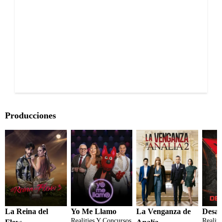
Producciones
La Reina del
Yo Me Llamo
La Venganza de
Desaf
Realities Y Concursos
Realit