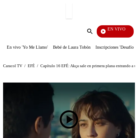
PUBLICIDAD
EN VIVO
Yo Me Llamo
Enviar
búsqueda
En vivo 'Yo Me Llamo'
Bebé de Laura Tobón
Inscripciones 'Desafío'
Caracol TV
/
EFÉ
/
Capítulo 16 EFÉ: Akça sale en primera plana entrando a u