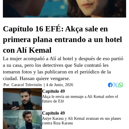
44:42 min
Capítulo 16 EFÉ: Akça sale en
primera plana entrando a un hotel
con Alí Kemal
La mujer acompañó a Alí al hotel y después de eso partió
a su casa, pero los detectives que Sule contrató les
tomaron fotos y las publicaron en el periódico de la
ciudad. Hassan quiere vengarse.
Por:
Caracol Televisión
|
4 de Junio, 2026
Whats
Facebook
Twitter
Capítulo 49
Akça le envía un mensaje a Ali Kemal sobre el
futuro de Efé
50:48
Capítulo 49
Asiye Karasu y Ali Kemal avanzan en sus planes
contra Rıza Karasu
50:54