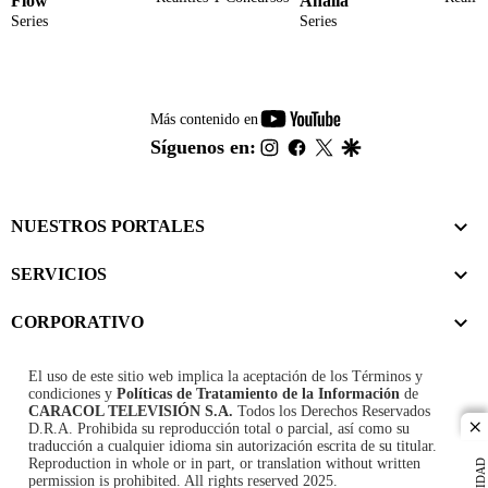
Flow
Analía
Series
Series
youtube-
Más contenido en
footer
instagram
facebook
twitter
google
Síguenos en:
NUESTROS PORTALES
SERVICIOS
CORPORATIVO
El uso de este sitio web implica la aceptación de los
Términos y
condiciones
y
Políticas de Tratamiento de la Información
de
CARACOL TELEVISIÓN S.A.
Todos los Derechos Reservados
D.R.A. Prohibida su reproducción total o parcial, así como su
cl
traducción a cualquier idioma sin autorización escrita de su titular.
Reproduction in whole or in part, or translation without written
permission is prohibited. All rights reserved 2025.