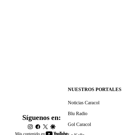
NUESTROS PORTALES
Noticias Caracol
Blu Radio
Síguenos en:
Gol Caracol
instagram
facebook
twitter
google
youtube-
Más contenido en