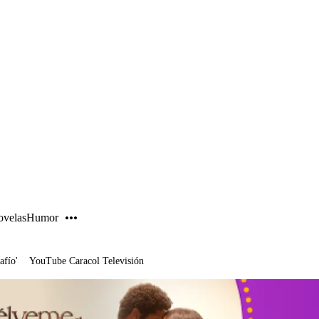
PUBLICIDAD
velas
Humor
afío'
YouTube Caracol Televisión