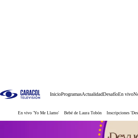
Inicio
Programas
Actualidad
Desafío
En vivo
No
En vivo 'Yo Me Llamo'
Bebé de Laura Tobón
Inscripciones 'Des
Juegos