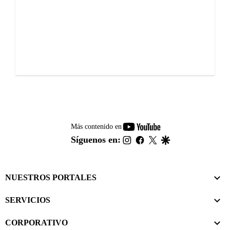
youtube-
Más contenido en
footer
instagram
facebook
twitter
google
Síguenos en:
NUESTROS PORTALES
SERVICIOS
CORPORATIVO