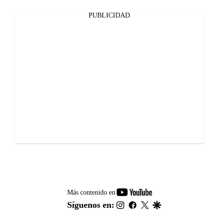
PUBLICIDAD
youtube-
Más contenido en
footer
instagram
facebook
twitter
google
Síguenos en: