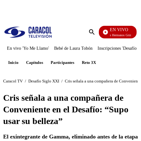
PUBLICIDAD
EN VIVO
Cuentos De Los Hermanos Grimm
Enviar
búsqueda
En vivo 'Yo Me Llamo'
Bebé de Laura Tobón
Inscripciones 'Desafío'
Inicio
Capítulos
Participantes
Reto 3X
Caracol TV
/
Desafío Siglo XXI
/
Cris señala a una compañera de Conveniente 
Cris señala a una compañera de
Conveniente en el Desafío: “Supo
usar su belleza”
El exintegrante de Gamma, eliminado antes de la etapa