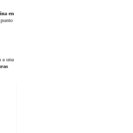
ina en
 punto
a a una
uras