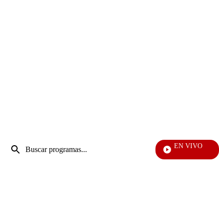
Entrada
EN VIVO
de
EFÉ
Enviar
búsqueda
búsqueda