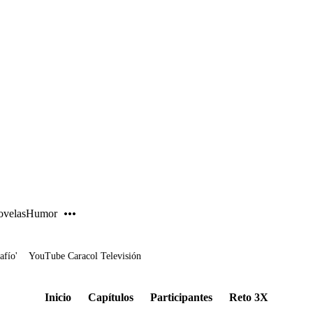
PUBLICIDAD
velas
Humor
afío'
YouTube Caracol Televisión
Inicio
Capítulos
Participantes
Reto 3X