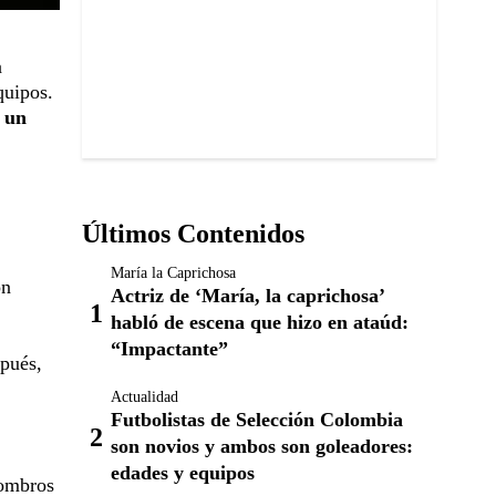
a
quipos.
n un
Últimos Contenidos
María la Caprichosa
ón
Actriz de ‘María, la caprichosa’
habló de escena que hizo en ataúd:
“Impactante”
spués,
Actualidad
Futbolistas de Selección Colombia
son novios y ambos son goleadores:
edades y equipos
hombros