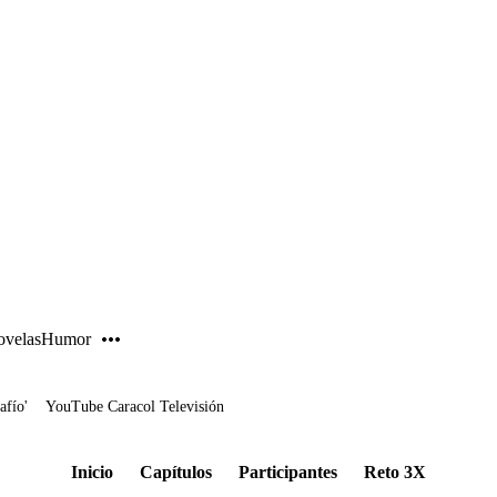
PUBLICIDAD
velas
Humor
afío'
YouTube Caracol Televisión
Inicio
Capítulos
Participantes
Reto 3X