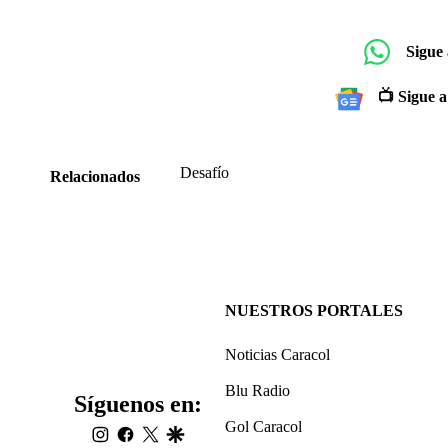
Sigue
📺 Sigue a
Desafío
Relacionados
NUESTROS PORTALES
Noticias Caracol
Blu Radio
Síguenos en:
Gol Caracol
instagram
facebook
twitter
google