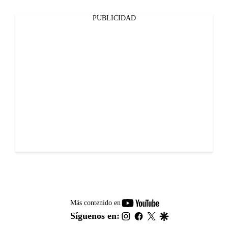
PUBLICIDAD
youtube-
Más contenido en
footer
instagram
facebook
twitter
google
Síguenos en: