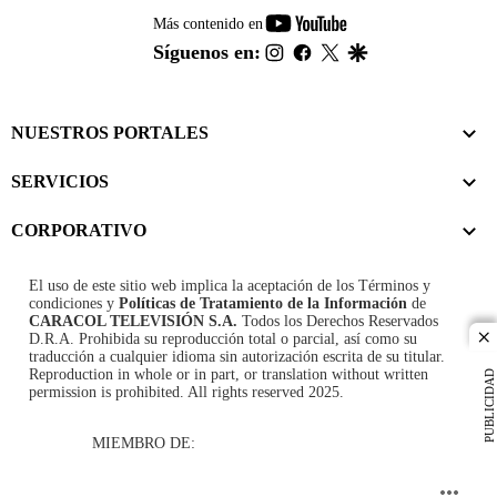
youtube-
Más contenido en
footer
instagram
facebook
twitter
google
Síguenos en:
NUESTROS PORTALES
SERVICIOS
CORPORATIVO
El uso de este sitio web implica la aceptación de los
Términos y
condiciones
y
Políticas de Tratamiento de la Información
de
CARACOL TELEVISIÓN S.A.
Todos los Derechos Reservados
D.R.A. Prohibida su reproducción total o parcial, así como su
cl
traducción a cualquier idioma sin autorización escrita de su titular.
Reproduction in whole or in part, or translation without written
PUBLICIDAD
permission is prohibited. All rights reserved 2025.
MIEMBRO DE: