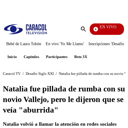
PUBLICIDAD
EN VIVO
Tambi
Enviar
búsqueda
Bebé de Laura Tobón
En vivo 'Yo Me Llamo'
Inscripciones 'Desafío'
Inicio
Capítulos
Participantes
Reto 3X
Caracol TV
/
Desafío Siglo XXI
/
Natalia fue pillada de rumba con su novio Val
Natalia fue pillada de rumba con su
novio Vallejo, pero le dijeron que se
veía "aburrida"
Natalia volvió a llamar la atención en redes sociales