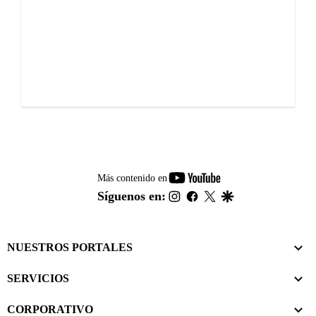
youtube-
Más contenido en
footer
instagram
facebook
twitter
google
Síguenos en:
NUESTROS PORTALES
SERVICIOS
CORPORATIVO