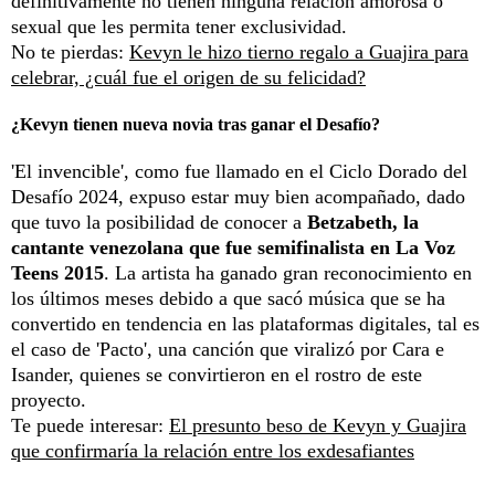
definitivamente no tienen ninguna relación amorosa o
sexual que les permita tener exclusividad.
No te pierdas:
Kevyn le hizo tierno regalo a Guajira para
celebrar, ¿cuál fue el origen de su felicidad?
¿Kevyn tienen nueva novia tras ganar el Desafío?
'El invencible', como fue llamado en el Ciclo Dorado del
Desafío 2024, expuso estar muy bien acompañado, dado
que tuvo la posibilidad de conocer a
Betzabeth, la
cantante venezolana que fue semifinalista en La Voz
Teens 2015
. La artista ha ganado gran reconocimiento en
los últimos meses debido a que sacó música que se ha
convertido en tendencia en las plataformas digitales, tal es
el caso de 'Pacto', una canción que viralizó por Cara e
Isander, quienes se convirtieron en el rostro de este
proyecto.
Te puede interesar:
El presunto beso de Kevyn y Guajira
que confirmaría la relación entre los exdesafiantes