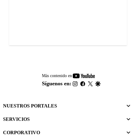
youtube-
Más contenido en
footer
instagram
facebook
twitter
google
Síguenos en:
NUESTROS PORTALES
SERVICIOS
CORPORATIVO