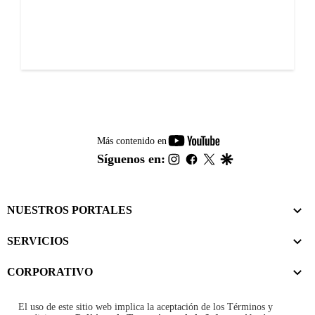
youtube-
Más contenido en
footer
instagram
facebook
twitter
google
Síguenos en:
NUESTROS PORTALES
SERVICIOS
CORPORATIVO
El uso de este sitio web implica la aceptación de los
Términos y