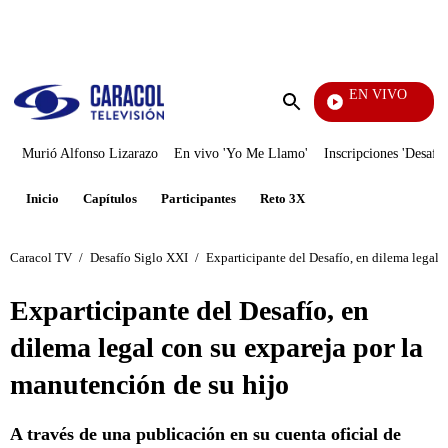
PUBLICIDAD
EN VIVO
Tamb
Enviar
búsqueda
Murió Alfonso Lizarazo
En vivo 'Yo Me Llamo'
Inscripciones 'Desafío
Inicio
Capítulos
Participantes
Reto 3X
Caracol TV
/
Desafío Siglo XXI
/
Exparticipante del Desafío, en dilema legal 
Exparticipante del Desafío, en
dilema legal con su expareja por la
manutención de su hijo
A través de una publicación en su cuenta oficial de