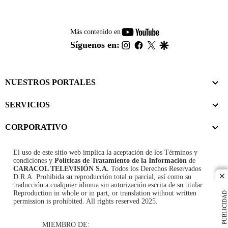
youtube-
Más contenido en
footer
instagram
facebook
twitter
google
Síguenos en:
NUESTROS PORTALES
SERVICIOS
CORPORATIVO
El uso de este sitio web implica la aceptación de los
Términos y
condiciones
y
Políticas de Tratamiento de la Información
de
CARACOL TELEVISIÓN S.A.
Todos los Derechos Reservados
D.R.A. Prohibida su reproducción total o parcial, así como su
cl
traducción a cualquier idioma sin autorización escrita de su titular.
Reproduction in whole or in part, or translation without written
PUBLICIDAD
permission is prohibited. All rights reserved 2025.
MIEMBRO DE: