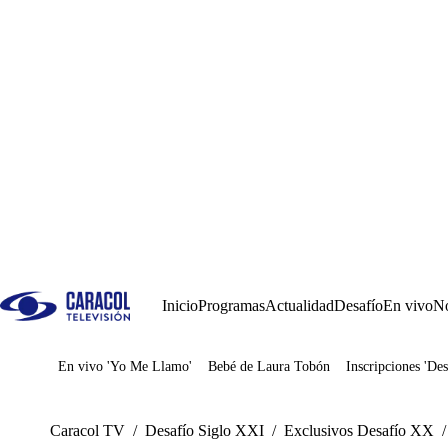
Inicio
Programas
Actualidad
Desafío
En vivo
No
En vivo 'Yo Me Llamo'
Bebé de Laura Tobón
Inscripciones 'Des
Juegos
Caracol TV
/
Desafío Siglo XXI
/
Exclusivos Desafío XX