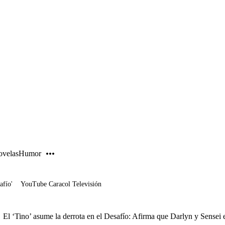
PUBLICIDAD
velas
Humor
afío'
YouTube Caracol Televisión
/
El ‘Tino’ asume la derrota en el Desafío: Afirma que Darlyn y Sensei