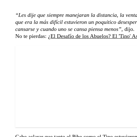
“Les dije que siempre manejaran la distancia, la venta
que era la más difícil estuvieron un poquitico desespe
cansarse y cuando uno se cansa piensa menos”,
dijo.
No te pierdas:
¿El Desafío de los Abuelos? El 'Tino' A
Cabe aclarar que tanto el Pibe como el Tino estuvieron