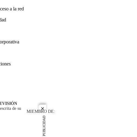
ceso a la red
idad
orporativa
ciones
EVISIÓN
escrita de su
close
MIEMBRO DE:
PUBLICIDAD