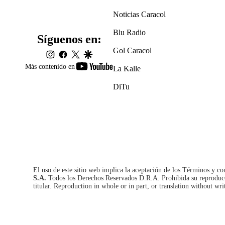
Noticias Caracol
Blu Radio
Síguenos en:
Gol Caracol
instagram
facebook
twitter
google
youtube-
Más contenido en
La Kalle
footer
DiTu
El uso de este sitio web implica la aceptación de los
Términos y co
S.A.
Todos los Derechos Reservados D.R.A. Prohibida su reproducció
titular. Reproduction in whole or in part, or translation without wri