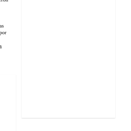
as
por
s