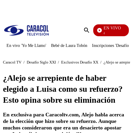
PUBLICIDAD
EN VIVO
Noticias Caracol
Enviar
búsqueda
En vivo 'Yo Me Llamo'
Bebé de Laura Tobón
Inscripciones 'Desafío'
Caracol TV
/
Desafío Siglo XXI
/
Exclusivos Desafío XX
/
¿Alejo se arrepien
¿Alejo se arrepiente de haber
elegido a Luisa como su refuerzo?
Esto opina sobre su eliminación
En exclusiva para Caracoltv.com, Alejo habla acerca
de la elección que hizo sobre su refuerzo. Aunque
muchos consideraron que era un desacierto apostar