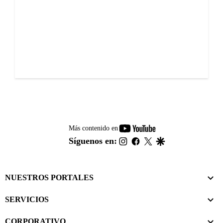
youtube-
Más contenido en
footer
instagram
facebook
twitter
google
Síguenos en:
NUESTROS PORTALES
SERVICIOS
CORPORATIVO