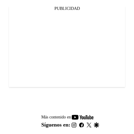
PUBLICIDAD
youtube-
Más contenido en
footer
instagram
facebook
twitter
google
Síguenos en: