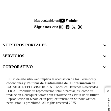
youtube-
Más contenido en
footer
instagram
facebook
twitter
google
Síguenos en:
NUESTROS PORTALES
SERVICIOS
CORPORATIVO
El uso de este sitio web implica la aceptación de los
Términos y
condiciones
y
Políticas de Tratamiento de la Información
de
CARACOL TELEVISIÓN S.A.
Todos los Derechos Reservados
D.R.A. Prohibida su reproducción total o parcial, así como su
cl
traducción a cualquier idioma sin autorización escrita de su titular.
Reproduction in whole or in part, or translation without written
PUBLICIDAD
permission is prohibited. All rights reserved 2025.