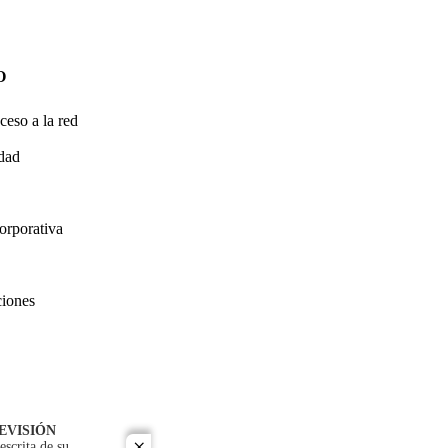
O
ceso a la red
idad
orporativa
ciones
EVISIÓN
escrita de su