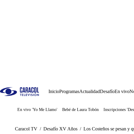
Inicio
Programas
Actualidad
Desafío
En vivo
No
En vivo 'Yo Me Llamo'
Bebé de Laura Tobón
Inscripciones 'Des
Juegos
Caracol TV
/
Desafío XV Años
/
Los Costeños se pesan y q