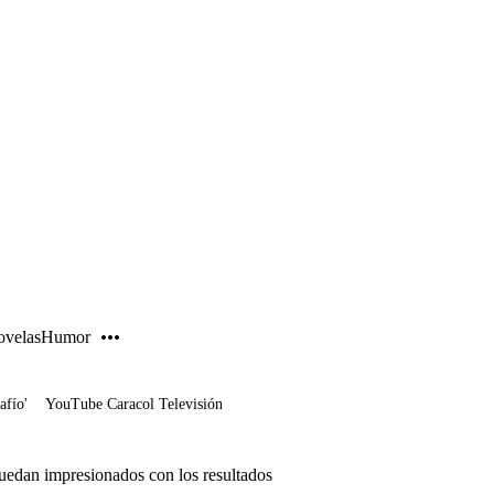
PUBLICIDAD
velas
Humor
afío'
YouTube Caracol Televisión
uedan impresionados con los resultados