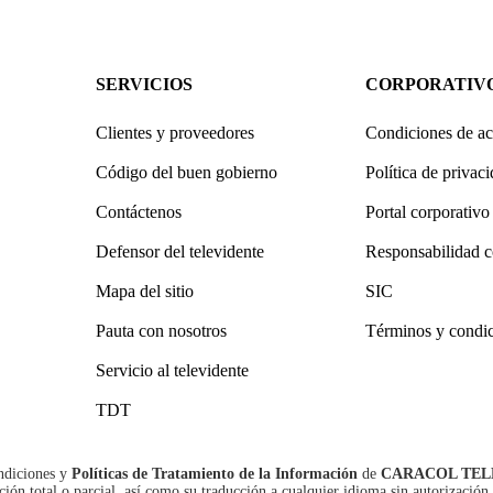
SERVICIOS
CORPORATIV
Clientes y proveedores
Condiciones de ac
Código del buen gobierno
Política de privac
Contáctenos
Portal corporativo
Defensor del televidente
Responsabilidad c
Mapa del sitio
SIC
Pauta con nosotros
Términos y condi
Servicio al televidente
TDT
ndiciones
y
Políticas de Tratamiento de la Información
de
CARACOL TEL
n total o parcial, así como su traducción a cualquier idioma sin autorización 