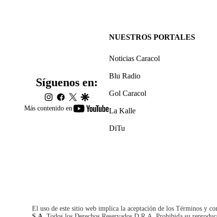
NUESTROS PORTALES
Noticias Caracol
Blu Radio
Síguenos en:
Gol Caracol
instagram
facebook
twitter
google
youtube-
Más contenido en
La Kalle
footer
DiTu
El uso de este sitio web implica la aceptación de los
Términos y co
S.A.
Todos los Derechos Reservados D.R.A. Prohibida su reproducció