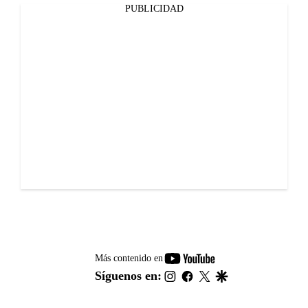
PUBLICIDAD
youtube-
Más contenido en
footer
instagram
facebook
twitter
google
Síguenos en: