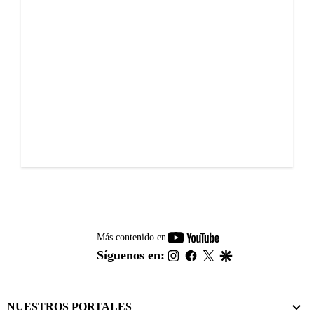
youtube-
Más contenido en
footer
instagram
facebook
twitter
google
Síguenos en:
NUESTROS PORTALES