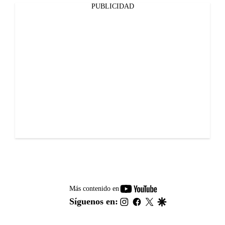
PUBLICIDAD
youtube-
Más contenido en
footer
instagram
facebook
twitter
google
Síguenos en: