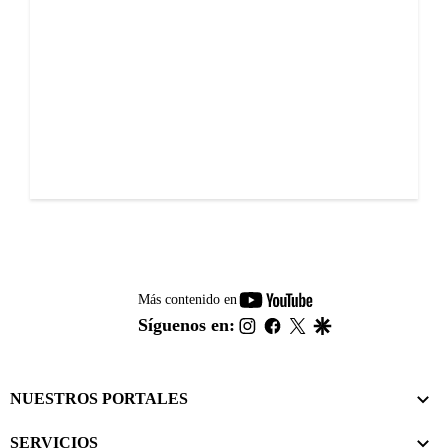
youtube-
Más contenido en
footer
instagram
facebook
twitter
google
Síguenos en:
NUESTROS PORTALES
SERVICIOS