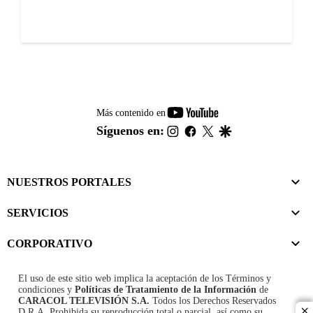
youtube-
Más contenido en
footer
instagram
facebook
twitter
google
Síguenos en:
NUESTROS PORTALES
SERVICIOS
CORPORATIVO
El uso de este sitio web implica la aceptación de los
Términos y
condiciones
y
Políticas de Tratamiento de la Información
de
CARACOL TELEVISIÓN S.A.
Todos los Derechos Reservados
D.R.A. Prohibida su reproducción total o parcial, así como su