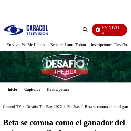
PUBLICIDAD
EN VIVO
Noticias Caracol
Enviar
búsqueda
En vivo 'Yo Me Llamo'
Bebé de Laura Tobón
Inscripciones 'Desafío'
Inicio
Capítulos
Participantes
Caracol TV
/
Desafío The Box 2022
/
Pruebas
/
Beta se corona como el ganad
Beta se corona como el ganador del