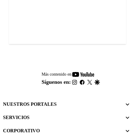
youtube-
Más contenido en
footer
instagram
facebook
twitter
google
Síguenos en:
NUESTROS PORTALES
SERVICIOS
CORPORATIVO