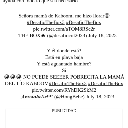
ayuda con todo lo que sea necesario.
Señora mamá de Kaboom, me hizo llorar🥺
#DesafioTheBox3
#DesafioTheBox
pic.twitter.com/aTOM8RSc2r
— THE BOX🔥 (@desafiocol2023)
July 18, 2023
Y él donde está?
Está en playa baja
Y está aguantado hambre?
Si
😭😭😭 NO PUEDE SEEEER POBRECITA LA MAMÁ
DEL TÍO KABOOM
#DesafioTheBox3
#DesafioTheBox
pic.twitter.com/RYhDK2SkM2
— 𝓐𝓶𝓶𝓪𝓫𝓮𝓵𝓵𝓮¹¹¹⁷ (@HongBebe)
July 18, 2023
PUBLICIDAD