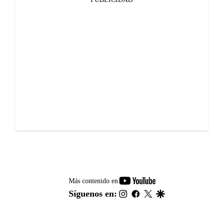
youtube-
Más contenido en
footer
instagram
facebook
twitter
google
Síguenos en: