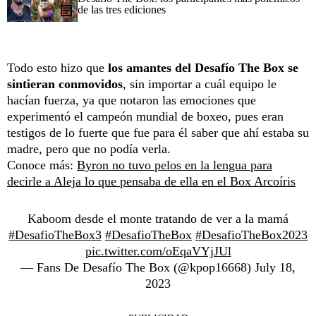
de las tres ediciones
Todo esto hizo que
los amantes del Desafío The Box se
sintieran conmovidos
, sin importar a cuál equipo le
hacían fuerza, ya que notaron las emociones que
experimentó el campeón mundial de boxeo, pues eran
testigos de lo fuerte que fue para él saber que ahí estaba su
madre, pero que no podía verla.
Conoce más:
Byron no tuvo pelos en la lengua para
decirle a Aleja lo que pensaba de ella en el Box Arcoíris
Kaboom desde el monte tratando de ver a la mamá
#DesafioTheBox3
#DesafioTheBox
#DesafioTheBox2023
pic.twitter.com/oEqaVYjJUl
— Fans De Desafío The Box (@kpop16668)
July 18,
2023