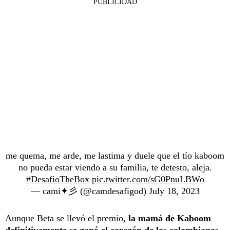
PUBLICIDAD
me quema, me arde, me lastima y duele que el tío kaboom
no pueda estar viendo a su familia, te detesto, aleja.
#DesafioTheBox
pic.twitter.com/sG0PnuLBWo
— cami✦彡 (@camdesafigod)
July 18, 2023
Aunque Beta se llevó el premio,
la mamá de Kaboom