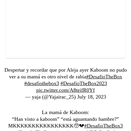
Despertar y recordar que por Aleja ayer Kaboom no pudo
ver a su mamá es otro nivel de rabia
#DesafioTheBox
#desafiothebox3
#DesafioTheBox2023
pic.twitter.com/A8teifR0Yf
— yaja (@Yajairac_25)
July 18, 2023
La mamá de Kaboom:
“Han visto a kaboom” “está aguantando hambre?”
MKKKKKKKKKKKKKKKK🥺💔
#DesafioTheBox3