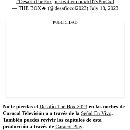
#DesafioTheBox
pic.twitter.com/liD7vPmCxd
— THE BOX🔥 (@desafiocol2023)
July 18, 2023
PUBLICIDAD
No te pierdas el
Desafío The Box 2023
en las noches de
Caracol Televisión o a través de la
Señal En Vivo
.
También puedes revivir los capítulos de esta
producción a través de
Caracol Play
.