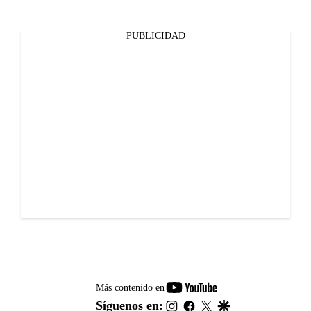
PUBLICIDAD
youtube-
Más contenido en
footer
instagram
facebook
twitter
google
Síguenos en: