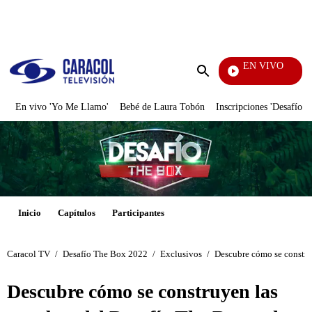
PUBLICIDAD
EN VIVO
Los Info
Enviar
búsqueda
En vivo 'Yo Me Llamo'
Bebé de Laura Tobón
Inscripciones 'Desafío'
Inicio
Capítulos
Participantes
Caracol TV
/
Desafío The Box 2022
/
Exclusivos
/
Descubre cómo se construy
Descubre cómo se construyen las