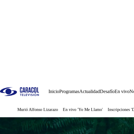
Inicio
Programas
Actualidad
Desafío
En vivo
No
Murió Alfonso Lizarazo
En vivo 'Yo Me Llamo'
Inscripciones '
Juegos