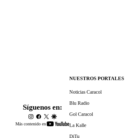
NUESTROS PORTALES
Noticias Caracol
Blu Radio
Síguenos en:
Gol Caracol
instagram
facebook
twitter
google
youtube-
Más contenido en
La Kalle
footer
DiTu